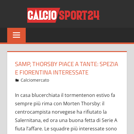
Salta
CALCI
al
contenuto
Tutto
sul
mondo
del
calcio
SAMP, THORSBY PIACE A TANTE: SPEZIA
e
E FIORENTINA INTERESSATE
non
Luglio 18, 2022
admin
Calciomercato
12 commenti
solo
In casa blucerchiata il tormentenon estivo fa
sempre più rima con Morten Thorsby: il
centrocampista norvegese ha rifiutato la
Salernitana, ed ora una buona fetta di Serie A
fiuta l’affare. Le squadre più interessate sono