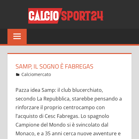
Salta
CALCI
al
contenuto
Tutto
sul
mondo
del
calcio
SAMP, IL SOGNO È FABREGAS
e
Giugno 20, 2022
admin
Calciomercato
13 commenti
non
solo
Pazza idea Samp: il club blucerchiato,
secondo La Repubblica, starebbe pensando a
rinforzare il proprio centrocampo con
l’acquisto di Cesc Fabregas. Lo spagnolo
Campione del Mondo si è svincolato dal
Monaco, e a 35 anni cerca nuove avventure e