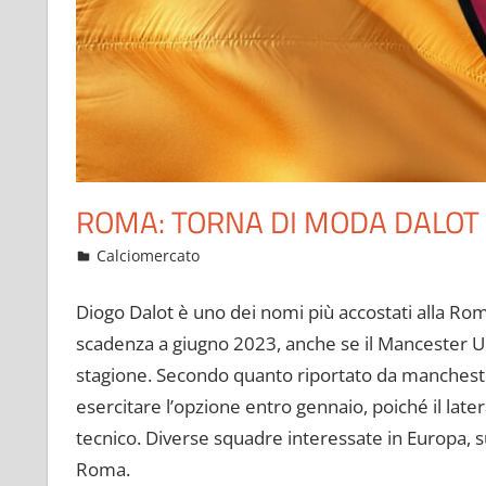
ROMA: TORNA DI MODA DALOT
Ottobre 1, 2022
admin
Calciomercato
11 commenti
Diogo Dalot è uno dei nomi più accostati alla Roma
scadenza a giugno 2023, anche se il Mancester U
stagione. Secondo quanto riportato da manchester
esercitare l’opzione entro gennaio, poiché il lat
tecnico. Diverse squadre interessate in Europa, su
Roma.