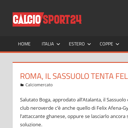
Salta
al
CALCIO
Tutto
contenuto
sul
mondo
del
calcio
HOME
ITALIA
ESTERO
COPPE
e
non
solo
ROMA, IL SASSUOLO TENTA FEL
Dicembre 30, 2021
admin
Calciomercato
5 commenti
Salutato Boga, approdato all’Atalanta, il Sassuolo c
club neroverde c’è anche quello di Felix Afena-Gya
l’attaccante ghanese, oppure se lasciarlo ancora s
soluzione.