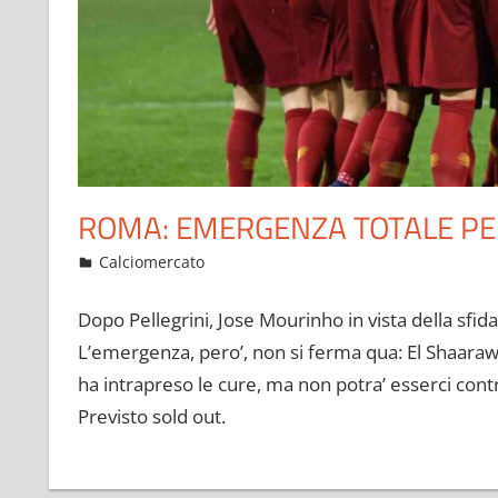
ROMA: EMERGENZA TOTALE PER
Dicembre 4, 2021
admin
Calciomercato
15 commenti
Dopo Pellegrini, Jose Mourinho in vista della sfid
L’emergenza, pero’, non si ferma qua: El Shaarawy i
ha intrapreso le cure, ma non potra’ esserci cont
Previsto sold out.