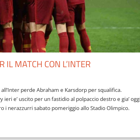
 IL MATCH CON L’INTER
a all’Inter perde Abraham e Karsdorp per squalifica.
eri e’ uscito per un fastidio al polpaccio destro e gia’ ogg
ro i nerazzurri sabato pomeriggio allo Stadio Olimpico.