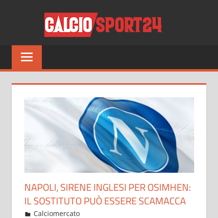
Salta
CALCI
al
contenuto
Tutto
sul
mondo
del
calcio
e
non
solo
NAPOLI, SIRENE INGLESI PER OSIMHEN:
IL SOSTITUTO PUÒ ESSERE SCAMACCA
Maggio 20, 2022
admin
Calciomercato
7 commenti