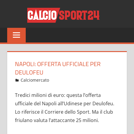
Salta
CALCI
al
contenuto
Tutto
sul
mondo
del
calcio
NAPOLI: OFFERTA UFFICIALE PER
e
DEULOFEU
non
Giugno 4, 2022
admin
Calciomercato
14 commenti
solo
Tredici milioni di euro: questa l’offerta
ufficiale del Napoli all’Udinese per Deulofeu.
Lo riferisce il Corriere dello Sport. Ma il club
friulano valuta l’attaccante 25 milioni.