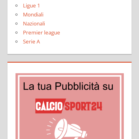
Ligue 1
Mondiali
Nazionali
Premier league
Serie A