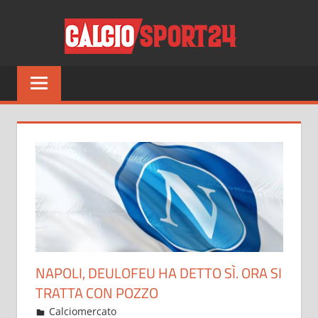
Salta
CALCI
al
contenuto
Tutto
sul
mondo
del
calcio
e
non
solo
NAPOLI, DEULOFEU HA DETTO SÌ. ORA SI
TRATTA CON POZZO
Giugno 6, 2022
admin
Calciomercato
12 commenti