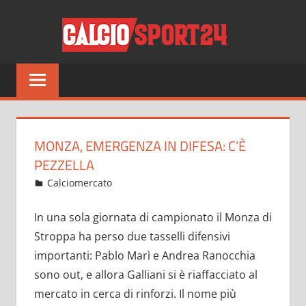
Salta
CALCI
al
contenuto
Tutto
sul
mondo
del
calcio
MONZA, EMERGENZA IN DIFESA: C’È
e
PEZZELLA
non
Agosto 25, 2022
admin
Calciomercato
14 commenti
solo
In una sola giornata di campionato il Monza di
Stroppa ha perso due tasselli difensivi
importanti: Pablo Marì e Andrea Ranocchia
sono out, e allora Galliani si è riaffacciato al
mercato in cerca di rinforzi. Il nome più