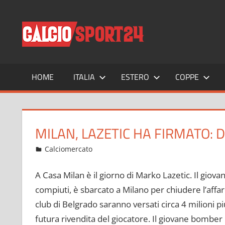
Salta
al
CALCIO
Tutto
contenuto
sul
mondo
del
calcio
HOME
ITALIA
ESTERO
COPPE
e
non
solo
MILAN, LAZETIC HA FIRMATO: 
Gennaio 27, 2022
admin
Calciomercato
10 commenti
A Casa Milan è il giorno di Marko Lazetic. Il giov
compiuti, è sbarcato a Milano per chiudere l’affare
club di Belgrado saranno versati circa 4 milioni 
futura rivendita del giocatore. Il giovane bomber 