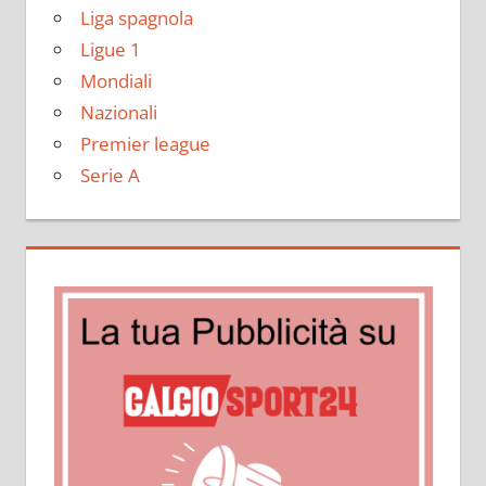
Liga spagnola
Ligue 1
Mondiali
Nazionali
Premier league
Serie A