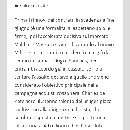
Giugno 13, 2022
admin
Calciomercato
14 commenti
Prima i rinnovi dei contratti in scadenza a fine
giugno (è una formalità, si aspettano solo le
firme), poi l’accelerata decisiva sul mercato.
Maldini e Massara stanno lavorando al nuovo
Milan e sono pronti a chiudere i colpi già da
tempo in canna – Origi e Sanches, per
entrambi accordo già in cassaforte – e a
tentare l’assalto decisivo a quello che viene
considerato l’obiettivo principale della
campagna acquisti rossonera: Charles de
Ketelaere. Il 21enne talento del Bruges piace
moltissimo alla dirigenza milanista, che
sembra disposta a mettere sul piatto una
cifra vicina ai 40 milioni richiesti dal club