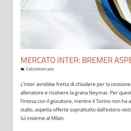
MERCATO INTER: BREMER ASPE
Giugno 30, 2022
admin
Calciomercato
15 commenti
L’Inter avrebbe fretta di chiudere per la cessione
allenatore e risolvere la grana Neymar. Per quest
l’intesa con il giocatore, mentre il Torino non ha 
stallo, aspetta offerte soprattutto dall’estero vist
lui insieme al Milan.