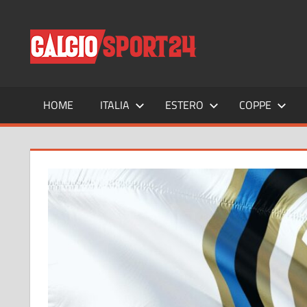
Salta
al
CALCIO
Tutto
contenuto
sul
mondo
del
calcio
HOME
ITALIA
ESTERO
COPPE
e
non
solo