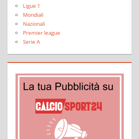
Ligue 1
Mondiali
Nazionali
Premier league
Serie A