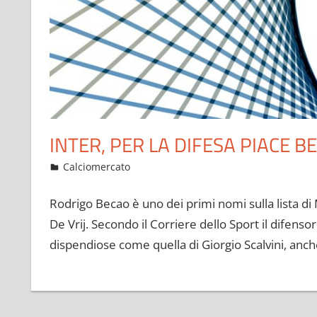
INTER, PER LA DIFESA PIACE B
Gennaio 1, 2023
admin
Calciomercato
10 commenti
Rodrigo Becao è uno dei primi nomi sulla lista di 
De Vrij. Secondo il Corriere dello Sport il difensor
dispendiose come quella di Giorgio Scalvini, anc