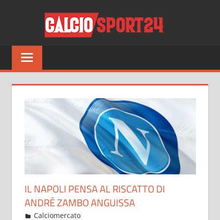
Salta
CALCI
al
contenuto
Tutto
sul
mondo
del
calcio
e
non
solo
IL NAPOLI PENSA AL RISCATTO DI
ANDRÉ ZAMBO ANGUISSA
Settembre 26, 2021
admin
Calciomercato
17 commenti