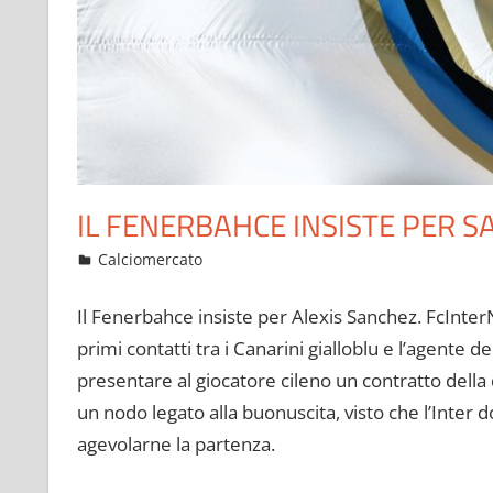
IL FENERBAHCE INSISTE PER 
Agosto 29, 2021
admin
Calciomercato
13 commenti
Il Fenerbahce insiste per Alexis Sanchez. FcInter
primi contatti tra i Canarini gialloblu e l’agente de
presentare al giocatore cileno un contratto della 
un nodo legato alla buonuscita, visto che l’Inter 
agevolarne la partenza.