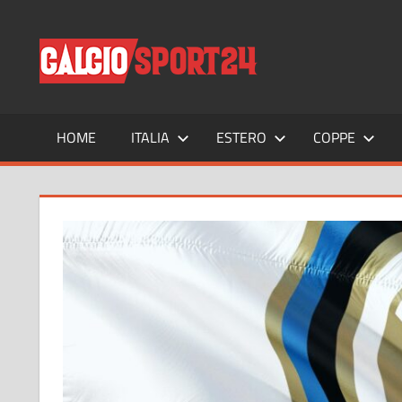
Salta
al
CALCIO
Tutto
contenuto
sul
mondo
del
calcio
HOME
ITALIA
ESTERO
COPPE
e
non
solo