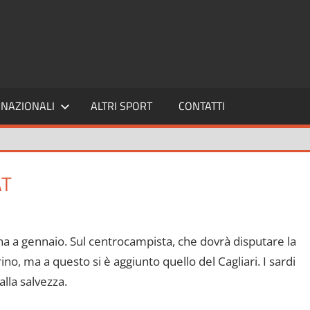
SPORT24
NAZIONALI
ALTRI SPORT
CONTATTI
AT
na a gennaio. Sul centrocampista, che dovrà disputare la
ino, ma a questo si è aggiunto quello del Cagliari. I sardi
alla salvezza.