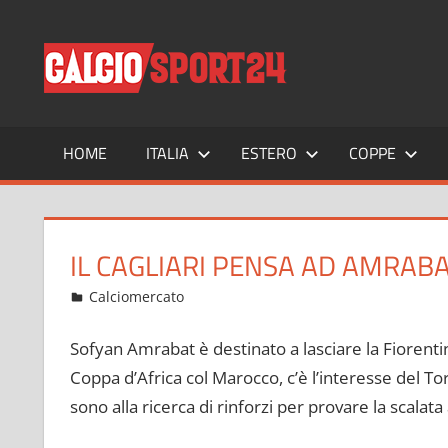
Salta
al
CALCIO
Tutto
contenuto
sul
mondo
del
calcio
HOME
ITALIA
ESTERO
COPPE
e
non
solo
IL CAGLIARI PENSA AD AMRAB
Dicembre 28, 2021
admin
Calciomercato
18 commenti
Sofyan Amrabat è destinato a lasciare la Fiorenti
Coppa d’Africa col Marocco, c’è l’interesse del Tor
sono alla ricerca di rinforzi per provare la scalata 