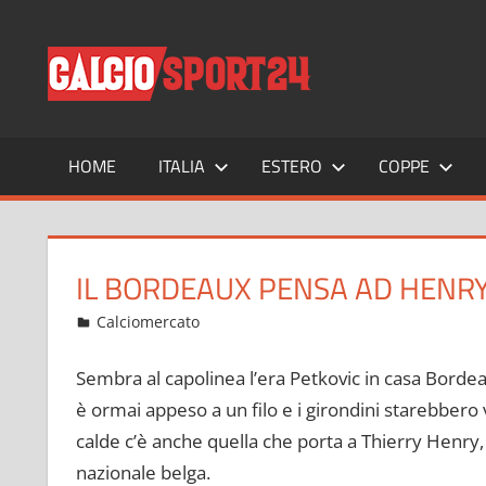
Salta
al
CALCIO
Tutto
contenuto
sul
mondo
del
calcio
HOME
ITALIA
ESTERO
COPPE
e
non
solo
IL BORDEAUX PENSA AD HENRY
Gennaio 23, 2022
admin
Calciomercato
275 commenti
Sembra al capolinea l’era Petkovic in casa Bord
è ormai appeso a un filo e i girondini starebbero
calde c’è anche quella che porta a Thierry Henry,
nazionale belga.