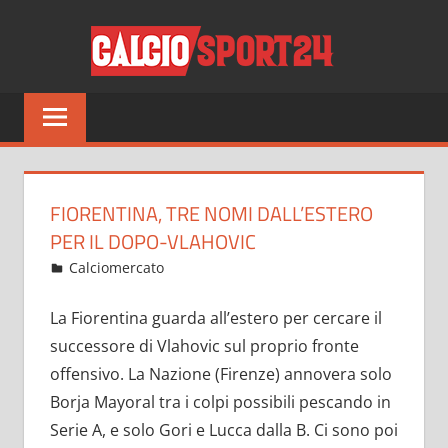
Salta
CALCI
al
contenuto
Tutto
sul
mondo
del
calcio
FIORENTINA, TRE NOMI DALL’ESTERO
e
PER IL DOPO-VLAHOVIC
non
Novembre 1, 2021
admin
Calciomercato
14 commenti
solo
La Fiorentina guarda all’estero per cercare il
successore di Vlahovic sul proprio fronte
offensivo. La Nazione (Firenze) annovera solo
Borja Mayoral tra i colpi possibili pescando in
Serie A, e solo Gori e Lucca dalla B. Ci sono poi