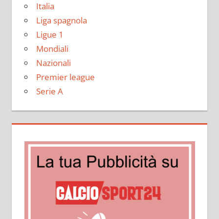
Italia
Liga spagnola
Ligue 1
Mondiali
Nazionali
Premier league
Serie A