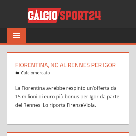
Salta
CALCI
al
contenuto
Tutto
sul
mondo
del
calcio
FIORENTINA, NO AL RENNES PER IGOR
e
Luglio 22, 2022
admin
Calciomercato
13 commenti
non
solo
La Fiorentina avrebbe respinto un’offerta da
15 milioni di euro più bonus per Igor da parte
del Rennes. Lo riporta FirenzeViola.