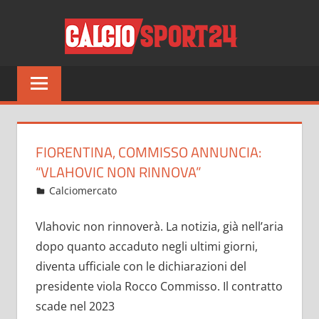
Salta
CALCI
al
contenuto
Tutto
sul
mondo
del
calcio
FIORENTINA, COMMISSO ANNUNCIA:
e
“VLAHOVIC NON RINNOVA”
non
Ottobre 6, 2021
admin
Calciomercato
18 commenti
solo
Vlahovic non rinnoverà. La notizia, già nell’aria
dopo quanto accaduto negli ultimi giorni,
diventa ufficiale con le dichiarazioni del
presidente viola Rocco Commisso. Il contratto
scade nel 2023