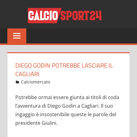
Salta
CALCI
al
contenuto
Tutto
sul
mondo
del
calcio
DIEGO GODIN POTREBBE LASCIARE IL
e
CAGLIARI
non
Luglio 15, 2021
admin
Calciomercato
12 commenti
solo
Potrebbe ormai essere giunta ai titoli di coda
l’avventura di Diego Godin a Cagliari. Il suo
ingaggio è insostenibile queste le parole del
presidente Giulini.