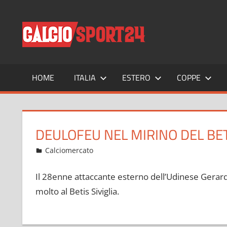
Salta
al
CALCIO
Tutto
contenuto
sul
mondo
del
calcio
HOME
ITALIA
ESTERO
COPPE
e
non
solo
DEULOFEU NEL MIRINO DEL BETI
Marzo 22, 2022
admin
Calciomercato
9 commenti
Il 28enne attaccante esterno dell’Udinese Gerard
molto al Betis Siviglia.