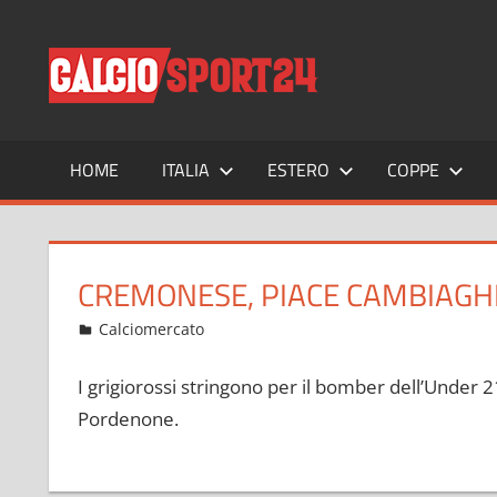
Salta
al
CALCIO
Tutto
contenuto
sul
mondo
del
calcio
HOME
ITALIA
ESTERO
COPPE
e
non
solo
CREMONESE, PIACE CAMBIAGH
Giugno 17, 2022
admin
Calciomercato
6 commenti
I grigiorossi stringono per il bomber dell’Under 21
Pordenone.