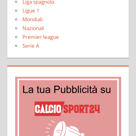
Liga spagnola
Ligue 1
Mondiali
Nazionali
Premier league
Serie A