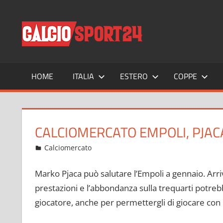
Salta
al
CALCIO
Tutto
contenuto
sul
mondo
del
calcio
HOME
ITALIA
ESTERO
COPPE
e
non
solo
CALCIOMERCATO EMPOLI, PJAC
Dicembre 9, 2022
admin
Calciomercato
12 commenti
Marko Pjaca può salutare l’Empoli a gennaio. Arriv
prestazioni e l’abbondanza sulla trequarti potrebb
giocatore, anche per permettergli di giocare con