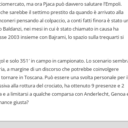
calciomercato, ma ora Pjaca può davvero salutare l’Empoli.
che sarebbe il settimo prestito da quando è arrivato alla
coneri pensando al colpaccio, a conti fatti finora è stato u
o Baldanzi, nei mesi in cui è stato chiamato in causa ha
asse 2003 insieme con Bajrami, lo spazio sulla trequarti si
ol e solo 351′ in campo in campionato. Lo scenario sembr
ria, a margine di un discorso che potrebbe coinvolgere
 tornare in Toscana. Può essere una svolta personale per i
siva alla rottura del crociato, ha ottenuto 9 presenze e 2
ina e a limitarsi a qualche comparsa con Anderlecht, Genoa 
hance giusta?