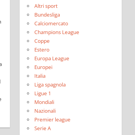
Altri sport
Bundesliga
n
Calciomercato
Champions League
Coppe
Estero
Europa League
a
Europei
Italia
l
Liga spagnola
Ligue 1
e
Mondiali
Nazionali
Premier league
Serie A