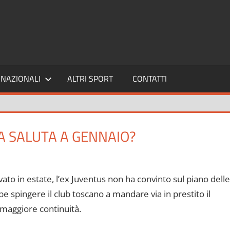
SPORT24
NAZIONALI
ALTRI SPORT
CONTATTI
A SALUTA A GENNAIO?
ato in estate, l’ex Juventus non ha convinto sul piano delle
e spingere il club toscano a mandare via in prestito il
 maggiore continuità.