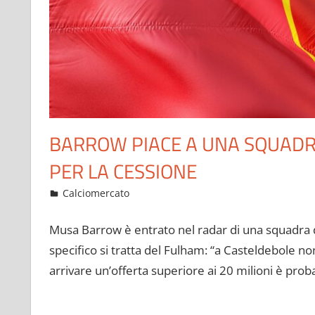
BARROW PIACE A UNA SQUADRA 
PER LA CESSIONE
Giugno 21, 2022
admin
Calciomercato
13 commenti
Musa Barrow è entrato nel radar di una squadra d
specifico si tratta del Fulham: “a Casteldebole 
arrivare un’offerta superiore ai 20 milioni è prob