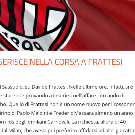
NSERISCE NELLA CORSA A FRATTESI
Sassuolo, su Davide Frattesi. Nelle ultime ore, infatti, si è
e starebbe provando a inserirsi nell’affare cercando di
inho. Quello di Frattesi non è un nome nuovo per i rossoneri
el mirino di Paolo Maldini e Frederic Massara almeno un anno
il ds degli emiliani Carnevali. La richiesta, allora di 40
al Milan, che aveva poi preferito affidarsi ad altri giocatori