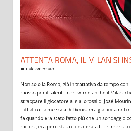
ATTENTA ROMA, IL MILAN SI I
Dicembre 29, 2022
admin
Calciomercato
14 commenti
Non solo la Roma, già in trattativa da tempo con il 
mosso per il talento neroverde anche il Milan, ch
strappare il giocatore ai giallorossi di José Mour
tutt’altro: la mezzala di Dionisi era già finita n
fa quando era stato fatto più che un sondaggio con 
milioni, era però stata considerata fuori mercato d