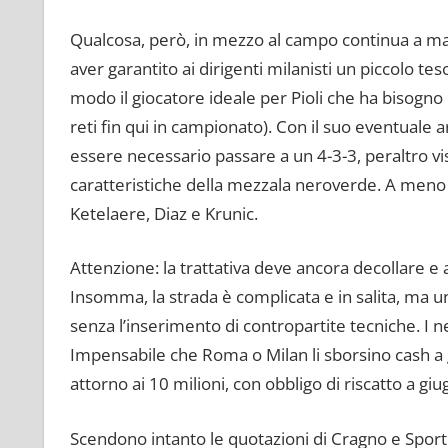
Qualcosa, però, in mezzo al campo continua a man
aver garantito ai dirigenti milanisti un piccolo tes
modo il giocatore ideale per Pioli che ha bisogno 
reti fin qui in campionato). Con il suo eventuale a
essere necessario passare a un 4-3-3, peraltro vist
caratteristiche della mezzala neroverde. A meno d
Ketelaere, Diaz e Krunic.
Attenzione: la trattativa deve ancora decollare 
Insomma, la strada è complicata e in salita, ma u
senza l’inserimento di contropartite tecniche. I ne
Impensabile che Roma o Milan li sborsino cash a
attorno ai 10 milioni, con obbligo di riscatto a gi
Scendono intanto le quotazioni di Cragno e Sportie