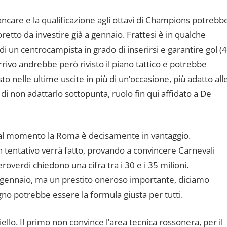
care e la qualificazione agli ottavi di Champions potrebb
oretto da investire già a gennaio. Frattesi è in qualche
di un centrocampista in grado di inserirsi e garantire gol (4
rrivo andrebbe però rivisto il piano tattico e potrebbe
o nelle ultime uscite in più di un’occasione, più adatto all
i non adattarlo sottopunta, ruolo fin qui affidato a De
e al momento la Roma è decisamente in vantaggio.
n tentativo verrà fatto, provando a convincere Carnevali
roverdi chiedono una cifra tra i 30 e i 35 milioni.
 gennaio, ma un prestito oneroso importante, diciamo
ugno potrebbe essere la formula giusta per tutti.
llo. Il primo non convince l’area tecnica rossonera, per il