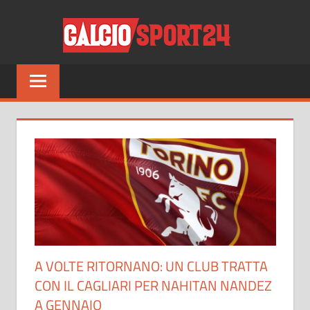
Salta
CALCI
al
contenuto
Tutto
sul
mondo
del
calcio
e
non
solo
A VOLTE RITORNANO: UN CLUB TRATTA
CON IL CAGLIARI PER NAHITAN NANDEZ
A GENNAIO