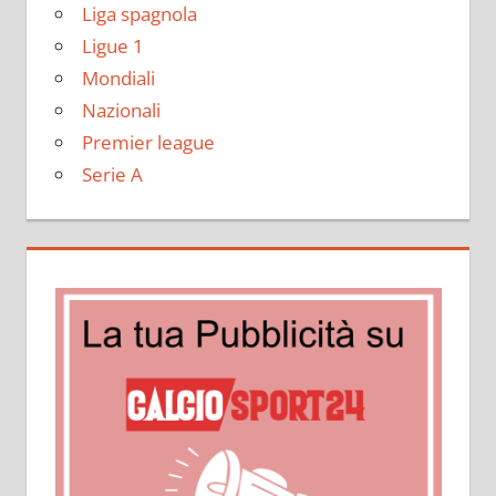
Liga spagnola
Ligue 1
Mondiali
Nazionali
Premier league
Serie A