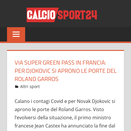
Salta
CALCI
al
contenuto
Tutto
sul
mondo
del
calcio
VIA SUPER GREEN PASS IN FRANCIA:
e
PER DJOKOVIC SI APRONO LE PORTE DEL
non
ROLAND GARROS
solo
Marzo 4, 2022
admin
Altri sport
7 commenti
Calano i contagi Covid e per Novak Djokovic si
aprono le porte del Roland Garros. Visto
l’evolversi della situazione, il primo ministro
francese Jean Castex ha annunciato la fine dal