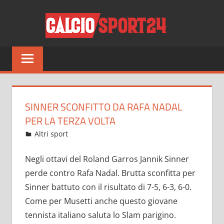
Salta
CALCI
al
contenuto
Tutto
sul
mondo
del
calcio
SINNER SCONFITTO DA RAFA NADAL
e
PER LA TERZA VOLTA
non
Giugno 9, 2021
admin
Altri sport
13 commenti
solo
Negli ottavi del Roland Garros Jannik Sinner
perde contro Rafa Nadal. Brutta sconfitta per
Sinner battuto con il risultato di 7-5, 6-3, 6-0.
Come per Musetti anche questo giovane
tennista italiano saluta lo Slam parigino.