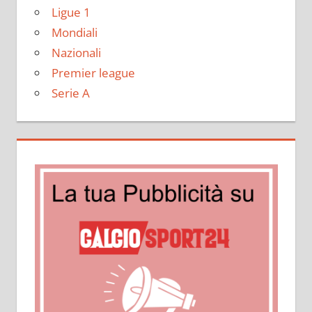
Ligue 1
Mondiali
Nazionali
Premier league
Serie A