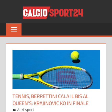
Salta
CALCI
al
contenuto
Tutto
sul
mondo
del
calcio
e
non
solo
TENNIS, BERRETTINI CALA IL BIS AL
QUEEN’S: KRAJINOVIC KO IN FINALE
Giugno 21, 2022
admin
Altri sport
15 commenti