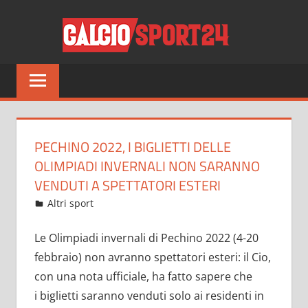
Salta
CALCI
al
contenuto
Tutto
sul
mondo
del
calcio
PECHINO 2022, I BIGLIETTI DELLE
e
OLIMPIADI INVERNALI NON SARANNO
non
VENDUTI A SPETTATORI ESTERI
solo
Settembre 30, 2021
admin
Altri sport
21 commenti
Le Olimpiadi invernali di Pechino 2022 (4-20
febbraio) non avranno spettatori esteri: il Cio,
con una nota ufficiale, ha fatto sapere che
i biglietti saranno venduti solo ai residenti in