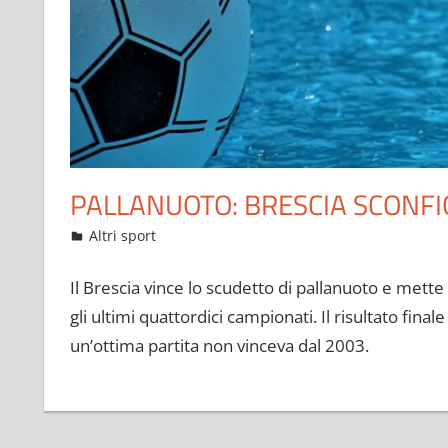
PALLANUOTO: BRESCIA SCONFI
Maggio 27, 2021
admin
Altri sport
9 commenti
Il Brescia vince lo scudetto di pallanuoto e mette
gli ultimi quattordici campionati. Il risultato fina
un’ottima partita non vinceva dal 2003.