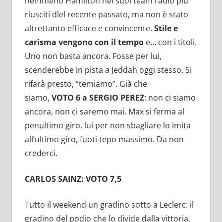
nemmeno Hamilton nei suoi team radio più
riusciti dlel recente passato, ma non è stato
altrettanto efficace e convincente.
Stile e
carisma vengono con il tempo
e… con i titoli.
Uno non basta ancora. Fosse per lui,
scenderebbe in pista a Jeddah oggi stesso. Si
rifarà presto, “temiamo”. Già che
siamo,
VOTO 6 a SERGIO PEREZ
: non ci siamo
ancora, non ci saremo mai. Max si ferma al
penultimo giro, lui per non sbagliare lo imita
all’ultimo giro, fuoti tepo massimo. Da non
crederci.
CARLOS SAINZ: VOTO 7,5
Tutto il weekend un gradino sotto a Leclerc: il
gradino del podio che lo divide dalla vittoria.