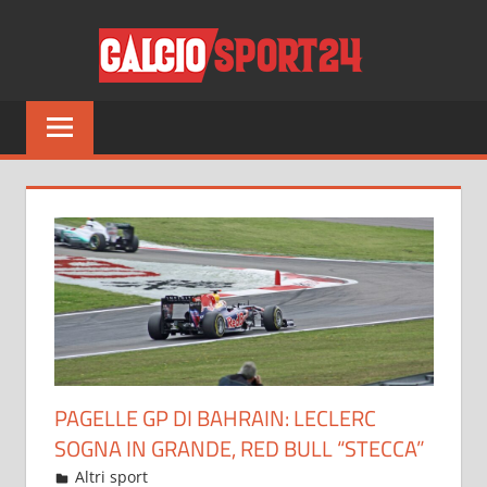
Salta
CALCI
al
contenuto
Tutto
sul
mondo
del
calcio
e
non
solo
PAGELLE GP DI BAHRAIN: LECLERC
SOGNA IN GRANDE, RED BULL “STECCA”
Marzo 22, 2022
admin
Altri sport
17 commenti