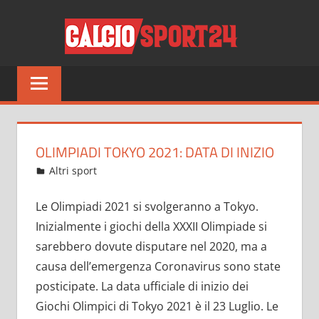
Salta
CALCI
al
contenuto
Tutto
sul
mondo
del
calcio
OLIMPIADI TOKYO 2021: DATA DI INIZIO
e
Giugno 12, 2021
admin
Altri sport
15 commenti
non
solo
Le Olimpiadi 2021 si svolgeranno a Tokyo.
Inizialmente i giochi della XXXII Olimpiade si
sarebbero dovute disputare nel 2020, ma a
causa dell’emergenza Coronavirus sono state
posticipate. La data ufficiale di inizio dei
Giochi Olimpici di Tokyo 2021 è il 23 Luglio. Le