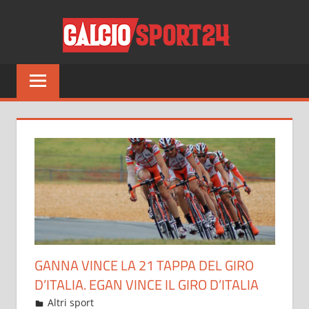
Salta
CALCI
al
contenuto
Tutto
sul
mondo
del
calcio
e
non
solo
GANNA VINCE LA 21 TAPPA DEL GIRO
D’ITALIA. EGAN VINCE IL GIRO D’ITALIA
Maggio 31, 2021
admin
Altri sport
27 commenti