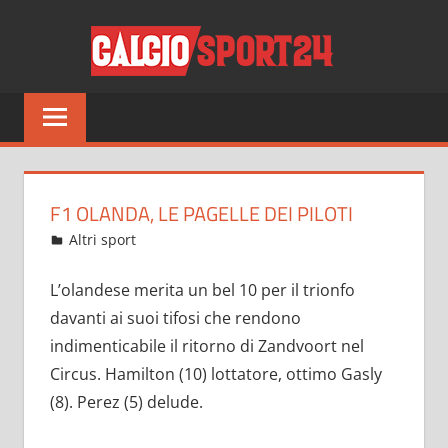
Salta
CALCI
al
contenuto
Tutto
sul
mondo
del
calcio
F1 OLANDA, LE PAGELLE DEI PILOTI
e
Settembre 6, 2021
admin
Altri sport
11 commenti
non
solo
L’olandese merita un bel 10 per il trionfo
davanti ai suoi tifosi che rendono
indimenticabile il ritorno di Zandvoort nel
Circus. Hamilton (10) lottatore, ottimo Gasly
(8). Perez (5) delude.