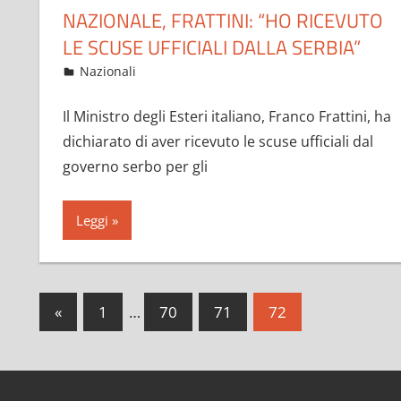
NAZIONALE, FRATTINI: “HO RICEVUTO
LE SCUSE UFFICIALI DALLA SERBIA”
Ottobre 17, 2010
admin
Nazionali
439 commenti
Il Ministro degli Esteri italiano, Franco Frattini, ha
dichiarato di aver ricevuto le scuse ufficiali dal
governo serbo per gli
Leggi
Paginazione
Articoli
«
1
…
70
71
72
precedenti
degli
articoli