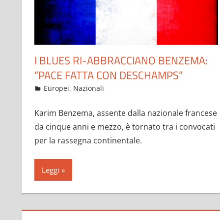
I BLUES RI-ABBRACCIANO BENZEMA:
“PACE FATTA CON DESCHAMPS”
Maggio 20, 2021
admin
Europei
,
Nazionali
14 commenti
Karim Benzema, assente dalla nazionale francese
da cinque anni e mezzo, è tornato tra i convocati
per la rassegna continentale.
Leggi