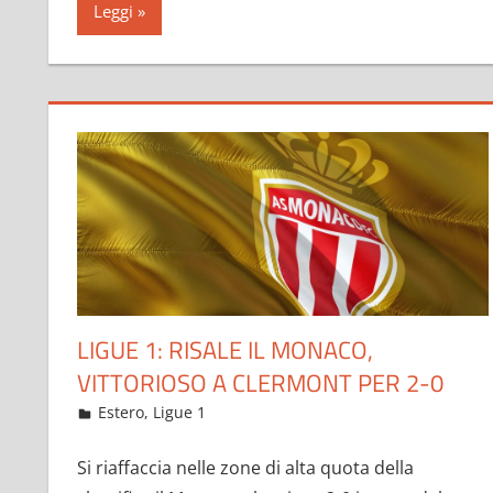
Leggi
LIGUE 1: RISALE IL MONACO,
VITTORIOSO A CLERMONT PER 2-0
Febbraio 6, 2023
admin
Estero
,
Ligue 1
61 commenti
Si riaffaccia nelle zone di alta quota della