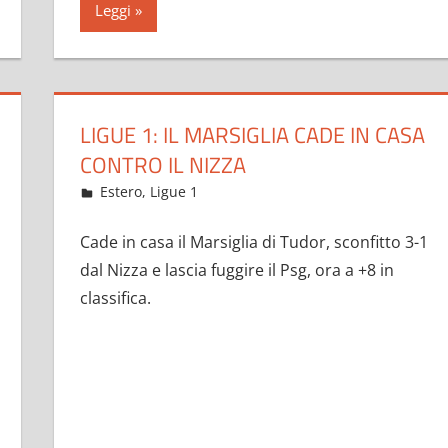
Leggi
LIGUE 1: IL MARSIGLIA CADE IN CASA
CONTRO IL NIZZA
Febbraio 6, 2023
admin
Estero
,
Ligue 1
67 commenti
Cade in casa il Marsiglia di Tudor, sconfitto 3-1
dal Nizza e lascia fuggire il Psg, ora a +8 in
classifica.