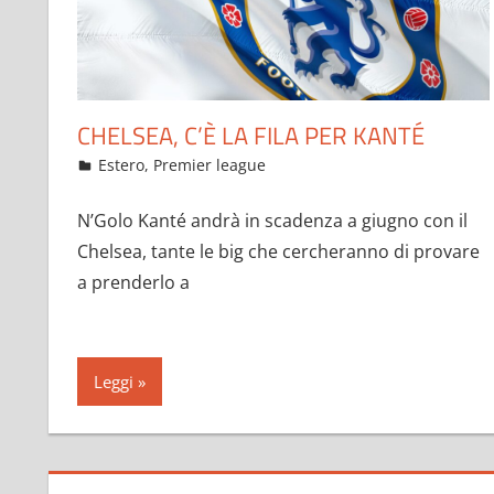
CHELSEA, C’È LA FILA PER KANTÉ
Febbraio 8, 2023
admin
Estero
,
Premier league
66 commenti
N’Golo Kanté andrà in scadenza a giugno con il
Chelsea, tante le big che cercheranno di provare
a prenderlo a
Leggi