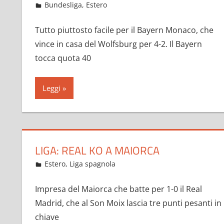
Febbraio 6, 2023
admin
Bundesliga
,
Estero
413 commenti
Tutto piuttosto facile per il Bayern Monaco, che
vince in casa del Wolfsburg per 4-2. Il Bayern
tocca quota 40
Leggi
LIGA: REAL KO A MAIORCA
Febbraio 6, 2023
admin
Estero
,
Liga spagnola
70 commenti
Impresa del Maiorca che batte per 1-0 il Real
Madrid, che al Son Moix lascia tre punti pesanti in
chiave