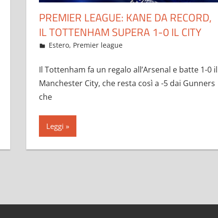
PREMIER LEAGUE: KANE DA RECORD,
IL TOTTENHAM SUPERA 1-0 IL CITY
Febbraio 6, 2023
admin
Estero
,
Premier league
70 commenti
Il Tottenham fa un regalo all’Arsenal e batte 1-0 il
Manchester City, che resta così a -5 dai Gunners
che
Leggi
li
sivi