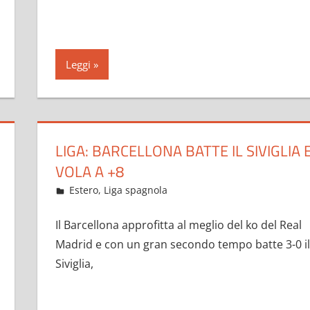
Leggi
LIGA: BARCELLONA BATTE IL SIVIGLIA 
VOLA A +8
Febbraio 6, 2023
admin
Estero
,
Liga spagnola
64 commenti
Il Barcellona approfitta al meglio del ko del Real
Madrid e con un gran secondo tempo batte 3-0 il
Siviglia,